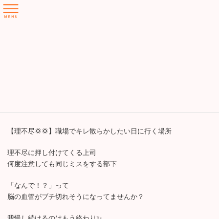
コ
ナ
ン
ビ
テ
ゲ
ン
ー
ツ
シ
ホーム
ニュース
職場でキレ散らかしたい日に行く場所
へ
ョ
ス
ン
キ
に
職場でキレ散らかしたい日に行
ッ
移
プ
動
く場所
最
2026年6月19日
2026年6月19日
ぱりんぱりん ハウス
終
更
新
【理不尽💢💢】職場でキレ散らかしたい日に行く場所
日
時
理不尽に押し付けてくる上司
:
何度注意しても同じミスをする部下
「なんで！？」って
脳の血管がブチ切れそうになってませんか？
我慢し続けるのはもう終わり✨