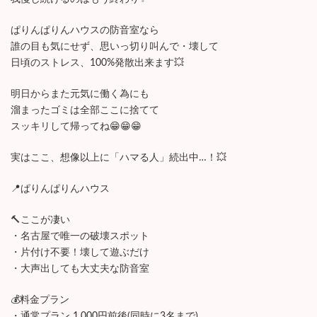
ぱりんぱりんハウスの防音室なら
誰の目も気にせず、思いっ切り叫んで・壊して
日頃のストレス、100%発散出来ます💥
明日からまた元気に働く為にも
溜まったゴミは全部ここに捨てて
スッキリして帰ってね😁😁😁
実はここ、想像以上に「ハマる人」続出中…！💥
📍ぱりんぱりんハウス
🔨ここが凄い
・名古屋で唯一の破壊スポット
・片付け不要！壊して遊ぶだけ
・大声出しても大丈夫な防音室
💰料金プラン
・通常プラン 1,000円前後(同時に3名まで)