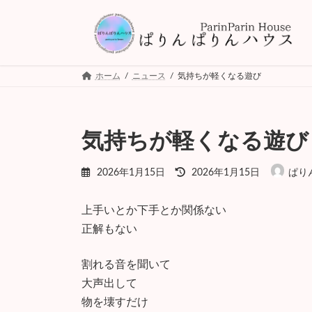
コ
ナ
ン
ビ
テ
ゲ
ン
ー
ツ
シ
ホーム
ニュース
気持ちが軽くなる遊び
へ
ョ
ス
ン
キ
に
ッ
移
気持ちが軽くなる遊び
プ
動
最
2026年1月15日
2026年1月15日
ぱり
終
更
新
上手いとか下手とか関係ない
日
正解もない
時
:
割れる音を聞いて
大声出して
物を壊すだけ