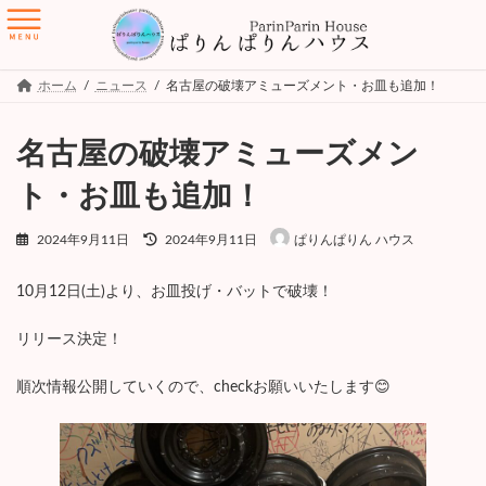
コ
ナ
ン
ビ
テ
ゲ
ン
ー
ツ
シ
ホーム
ニュース
名古屋の破壊アミューズメント・お皿も追加！
へ
ョ
ス
ン
キ
に
名古屋の破壊アミューズメン
ッ
移
プ
動
ト・お皿も追加！
最
2024年9月11日
2024年9月11日
ぱりんぱりん ハウス
終
更
新
10月12日(土)より、お皿投げ・バットで破壊！
日
時
リリース決定！
:
順次情報公開していくので、checkお願いいたします😊